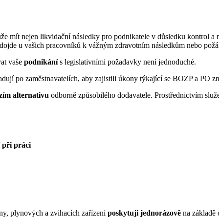
ít nejen likvidační následky pro podnikatele v důsledku kontrol a ná
 dojde u vašich pracovníků k vážným zdravotním následkům nebo požá
at vaše
podnikání
s legislativními požadavky není jednoduché.
žadují po zaměstnavatelích, aby zajistili úkony týkající se BOZP a PO
zím alternativu
odborně způsobilého dodavatele. Prostřednictvím služ
 při práci
any, plynových a zvihacích zařízení
poskytuji jednorázově
na základě 