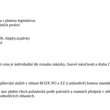
s platnou legislativou
lních profesí
eře, klapky,ucpávky
ní
 cena je individuální dle rozsahu zakázky, časové náročnosti a druhu č
jištování služeb v oblasti BOZP, PO a ZZ (i jednotlivě) formou mandá
 stav plnění všech požadavků podle právních a ostatních předpisů v ob
jednotlivých oblastech.