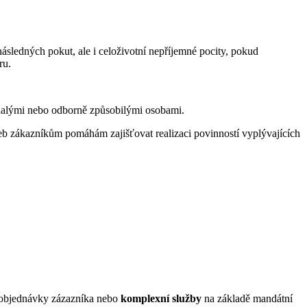
sledných pokut, ale i celoživotní nepříjemné pocity, pokud
ru.
 znalými nebo odborně způsobilými osobami.
eb zákazníkům pomáhám zajišťovat realizaci povinností vyplývajících
objednávky zázazníka nebo
komplexní služby
na základě mandátní