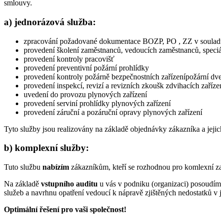
smlouvy.
a) jednorázová služba:
zpracování požadované dokumentace BOZP, PO , ZZ v souladu 
provedení školení zaměstnanců, vedoucích zaměstnanců, speciá
provedení kontroly pracovišť
provedení preventivní požární prohlídky
provedení kontroly požárně bezpečnostních zařízenípožární dv
provedení inspekcí, revizí a revizních zkoušk zdvihacích zaříze
uvedení do provozu plynových zařízení
provedení serviní prohlídky plynových zařízení
provedení záruční a pozáruční opravy plynových zařízení
Tyto služby jsou realizovány na základě objednávky zákazníka a jejich
b) komplexní služby:
Tuto službu
nabízím
zákazníkům, kteří se rozhodnou pro komlexní za
Na základě
vstupního auditu
u vás v podniku (organizaci) posoudím
služeb a navrhnu opatření vedoucí k nápravě zjištěných nedostatků v 
Optimální řešení pro vaši společnost!