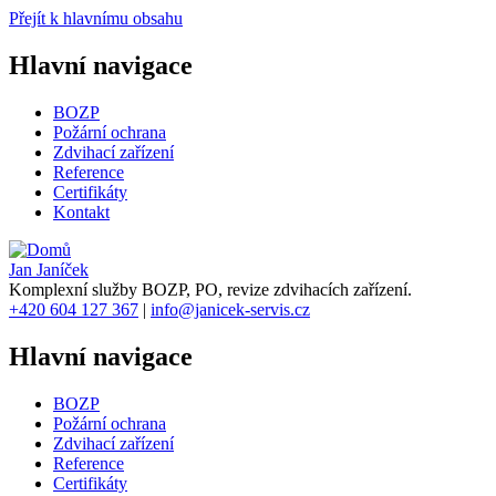
Přejít k hlavnímu obsahu
Hlavní navigace
BOZP
Požární ochrana
Zdvihací zařízení
Reference
Certifikáty
Kontakt
Jan Janíček
Komplexní služby BOZP, PO, revize zdvihacích zařízení.
+420
604 127 367
|
info@janicek-servis.cz
Hlavní navigace
BOZP
Požární ochrana
Zdvihací zařízení
Reference
Certifikáty