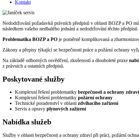
Kontakt
Nedodržování požadavků právních předpisů v oblasti BOZP a PO může m
následkem vašeho nedbalého jednání a nedodržování těchto předpisů
Problematika BOZP a PO
je poměrně komplikovaná a zharmonizov
Zákony a přepisy týkající se bezpečnosti práce a požární ochrany vy
Na základě odborných osvědčení, zkušeností a dlouholeté praxe
nabí
z právních a ostatních předpisů.
Poskytované služby
Komplexní řešení problematiky
bezpečnosti a ochrany zdraví
Komplexní řešení problematiky
požární ochrany
Technické poradenství v oblasti
zdvíhacího zařízení
Servis a opravy
plynových zažízení
Nabídka služeb
Služby v oblasti bezpečnosti a ochrany zdraví při práci, požární ochr